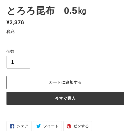
とろろ昆布 0.5㎏
通
¥2,376
常
税込
価
格
個数
カートに追加する
今すぐ購入
カ
ー
FACEBOOK
TWITTER
PINTEREST
ト
シェア
ツイート
ピンする
で
に
で