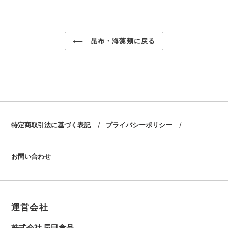
に
シ
投
ピ
ェ
稿
ン
商
ア
す
す
す
る
る
品
る
を
昆布・海藻類に戻る
追
加
す
る
特定商取引法に基づく表記
プライバシーポリシー
お問い合わせ
運営会社
株式会社 辰巳食品