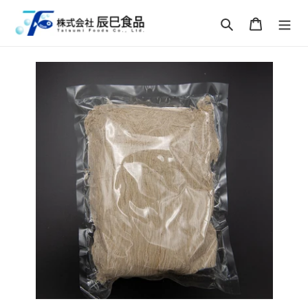
コ
ン
検索
カート
テ
ン
ツ
に
ス
キ
ッ
プ
す
る